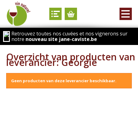
Retrouvez toutes nos cuvées et nos vignerons sur
notre
nouveau site jane-caviste.be
Overzicht van producten van
leverancier: Géorgie
Geen producten van deze leverancier beschikbaar.