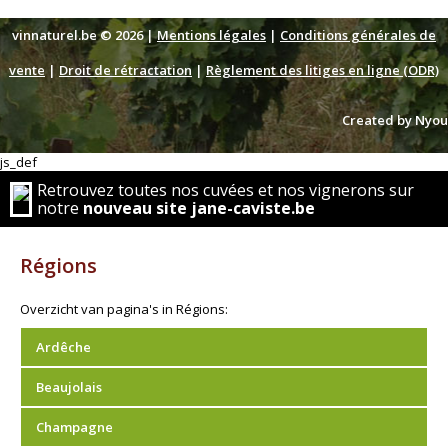
vinnaturel.be © 2026 |
Mentions légales
|
Conditions générales de
vente
|
Droit de rétractation
|
Règlement des litiges en ligne (ODR)
Created by Nyou
js_def
Retrouvez toutes nos cuvées et nos vignerons sur
notre
nouveau site jane-caviste.be
Régions
Overzicht van pagina's in Régions:
Ardêche
Beaujolais
Champagne