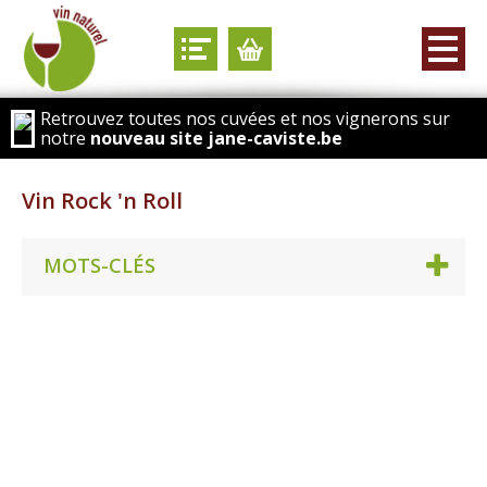
Retrouvez toutes nos cuvées et nos vignerons sur
notre
nouveau site jane-caviste.be
Vin Rock 'n Roll
MOTS-CLÉS