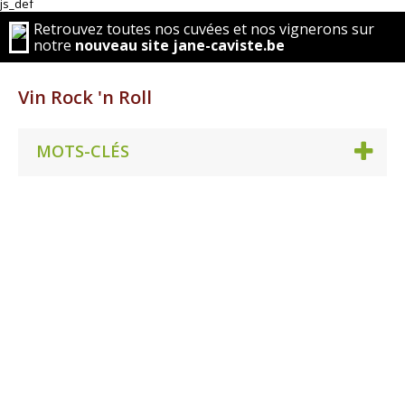
js_def
Retrouvez toutes nos cuvées et nos vignerons sur
notre
nouveau site jane-caviste.be
Vin Rock 'n Roll
MOTS-CLÉS