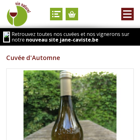
Retrouvez toutes nos cuvées et nos vignerons sur
notre
nouveau site jane-caviste.be
Cuvée d'Automne