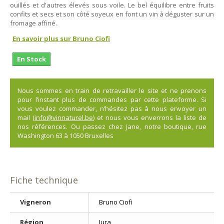
ouillés et d'autres élevés sous voile. Le bel équilibre entre fruits
confits et secs et son côté soyeux en font un vin à déguster sur un
fromage affiné.
En savoir plus sur Bruno Ciofi
En Stock
Nous sommes en train de retravailler le site et ne prenons
pour l’instant plus de commandes par cette plateforme. Si
vous voulez commander, n’hésitez pas à nous envoyer un
mail (
info@vinnaturel.be
) et nous vous enverrons la liste de
nos références. Ou passez chez Jane, notre boutique, rue
Washington 63 à 1050 Bruxelles
Fiche technique
Vigneron
Bruno Ciofi
Région
Jura