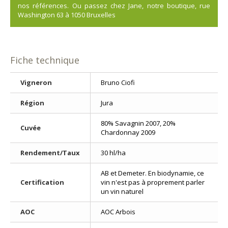
nos références. Ou passez chez Jane, notre boutique, rue
Washington 63 à 1050 Bruxelles
Fiche technique
Vigneron
Bruno Ciofi
Région
Jura
80% Savagnin 2007, 20%
Cuvée
Chardonnay 2009
Rendement/Taux
30 hl/ha
AB et Demeter. En biodynamie, ce
Certification
vin n'est pas à proprement parler
un vin naturel
AOC
AOC Arbois