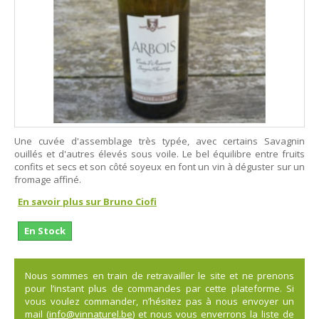
Une cuvée d'assemblage très typée, avec certains Savagnin
ouillés et d'autres élevés sous voile. Le bel équilibre entre fruits
confits et secs et son côté soyeux en font un vin à déguster sur un
fromage affiné.
En savoir plus sur Bruno Ciofi
En Stock
Nous sommes en train de retravailler le site et ne prenons
pour l’instant plus de commandes par cette plateforme. Si
vous voulez commander, n’hésitez pas à nous envoyer un
mail (
info@vinnaturel.be
) et nous vous enverrons la liste de