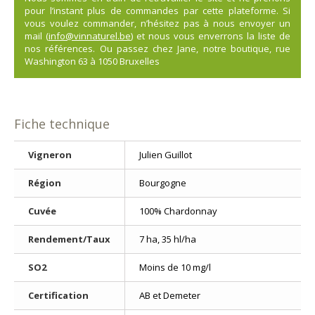
pour l’instant plus de commandes par cette plateforme. Si
vous voulez commander, n’hésitez pas à nous envoyer un
mail (
info@vinnaturel.be
) et nous vous enverrons la liste de
nos références. Ou passez chez Jane, notre boutique, rue
Washington 63 à 1050 Bruxelles
Fiche technique
Vigneron
Julien Guillot
Région
Bourgogne
Cuvée
100% Chardonnay
Rendement/Taux
7 ha, 35 hl/ha
SO2
Moins de 10 mg/l
Certification
AB et Demeter