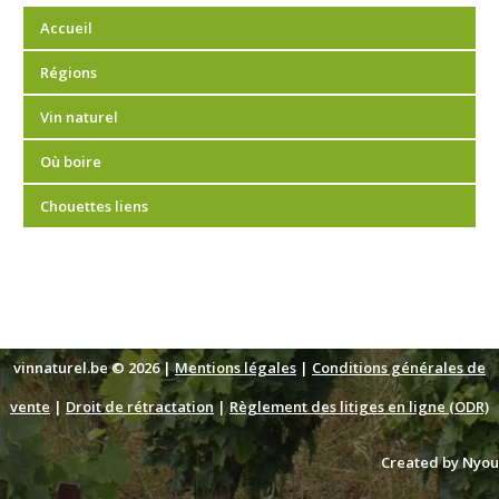
Accueil
Régions
Vin naturel
Où boire
Chouettes liens
vinnaturel.be © 2026 |
Mentions légales
|
Conditions générales de
vente
|
Droit de rétractation
|
Règlement des litiges en ligne (ODR)
Created by Nyou