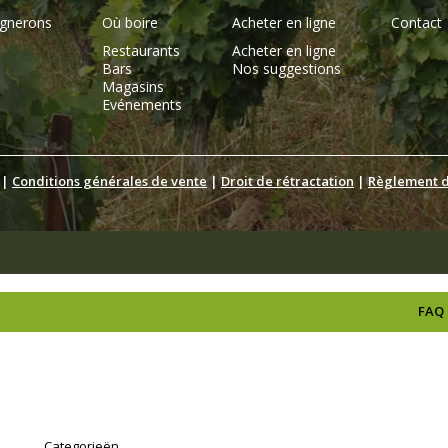
ignerons
Où boire
Acheter en ligne
Contact
Restaurants
Acheter en ligne
Bars
Nos suggestions
Magasins
Evénements
|
Conditions générales de vente
|
Droit de rétractation
|
Règlement de
FAQ
Categorieën