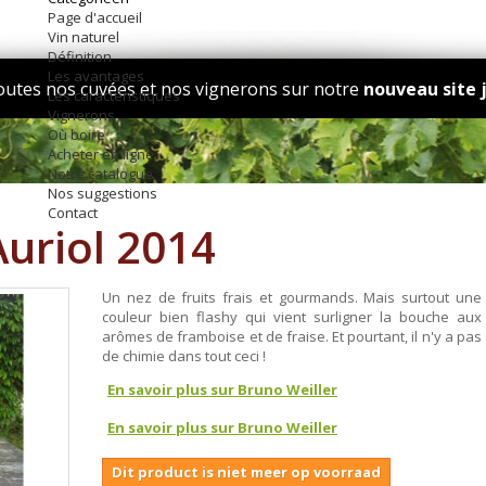
Page d'accueil
Vin naturel
Définition
Les avantages
outes nos cuvées et nos vignerons sur notre
nouveau site 
Les caractéristiques
Vignerons
Où boire
Acheter en ligne
Notre catalogue
Nos suggestions
Contact
Auriol 2014
Un nez de fruits frais et gourmands. Mais surtout une
couleur bien flashy qui vient surligner la bouche aux
arômes de framboise et de fraise. Et pourtant, il n'y a pas
de chimie dans tout ceci !
En savoir plus sur Bruno Weiller
En savoir plus sur Bruno Weiller
Dit product is niet meer op voorraad