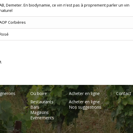
AB, Demeter. En biodynamie, ce vin n'est pas à proprement parler un vin
naturel
AOP Corbières
Rosé
t.
ignerons
Où boire
Acheter en ligne
Contact
Restaurants
Acheter en ligne
Bars
Nos suggestions
Magasins
Evénements