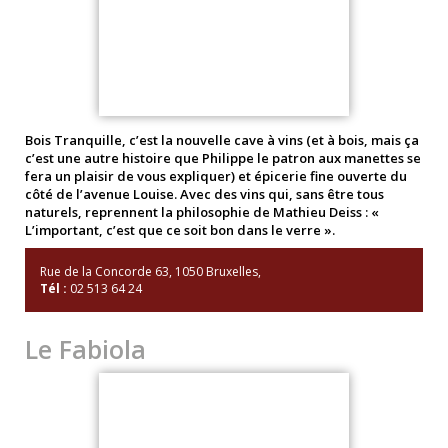
Bois Tranquille, c’est la nouvelle cave à vins (et à bois, mais ça
c’est une autre histoire que Philippe le patron aux manettes se
fera un plaisir de vous expliquer) et épicerie fine ouverte du
côté de l’avenue Louise. Avec des vins qui, sans être tous
naturels, reprennent la philosophie de Mathieu Deiss : «
L’important, c’est que ce soit bon dans le verre ».
Rue de la Concorde 63, 1050 Bruxelles,
Tél :
02 513 64 24
Le Fabiola