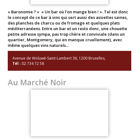
« Baronomie ? » « Un bar où l’on mange bien ! ». Tel est donc
le concept de ce bar à vins qui sert aussi des assiettes saines,
des planches de charcu ou de fromage et quelques plats
méditerranéens. Entre un bar et un resto donc, une chouette
petite adresse sympa, pas trop chère et conviviale (dans un
quartier, Montgomery, qui en manque cruellement), avec
même quelques vins naturels...
Avenue de Woluwé-Saint-Lambert 36, 1200 Bruxelles,
Tél :
02 734 72 58
Au Marché Noir