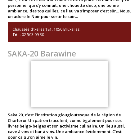
personnel qui s’y connaît, une chouette déco, une bonne
ambiance, des top quilles, ce lieu va s’imposer c’est sûr... Nous,
on adore le Noir pour sortir le soir...
Chaussée d’Ixelles 181, 1050 Bruxelles,
Tél :
02 503 09 30
SAKA-20 Barawine
Saka 20, c’est l’institution glougloutesque de la région de
Charleroi. Un patron truculent, connu également pour ses
livres belgo-belges et son activisme culinaire. Un lieu aussi,
cave à vins et bar à vins. Une ambiance évidemment. C’est
pour ça qu’on aime le vin.