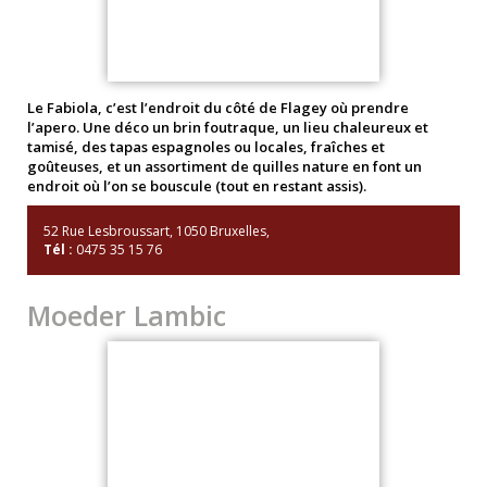
Le Fabiola, c’est l’endroit du côté de Flagey où prendre
l’apero. Une déco un brin foutraque, un lieu chaleureux et
tamisé, des tapas espagnoles ou locales, fraîches et
goûteuses, et un assortiment de quilles nature en font un
endroit où l’on se bouscule (tout en restant assis).
52 Rue Lesbroussart, 1050 Bruxelles,
Tél :
0475 35 15 76
Moeder Lambic