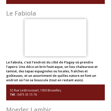
Le Fabiola
Le Fabiola, c’est l’endroit du côté de Flagey où prendre
l’apero. Une déco un brin foutraque, un lieu chaleureux et
tamisé, des tapas espagnoles ou locales, fraîches et
goûteuses, et un assortiment de quilles nature en font un
endroit où l’on se bouscule (tout en restant assis).
52 Rue Lesbroussart, 1050 Bruxelles,
Tél :
0475 35 15 76
Moeder Lambic