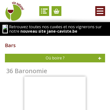
Retrouvez toutes nos cuvées et nos vignerons sur
notre
nouveau site jane-caviste.be
Bars
Où boire ?
36 Baronomie