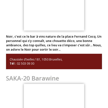
Noir, c’est ce le bar à vins nature de la place Fernand Cocq. Un
personnel qui s’y connaît, une chouette déco, une bonne
ambiance, des top quilles, ce lieu va s’imposer c’est sûr... Nous,
on adore le Noir pour sortir le soir...
Chaussée d’Ixelles 181, 1050 Bruxelles,
Tél :
02 503 09 30
SAKA-20 Barawine