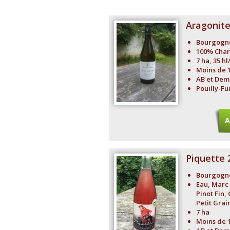
Aragonite
Bourgogn
100% Cha
7 ha, 35 hl
Moins de 
AB et Dem
Pouilly-Fu
A
Piquette 
Bourgogn
Eau, Marc 
Pinot Fin
Petit Gra
7 ha
Moins de 