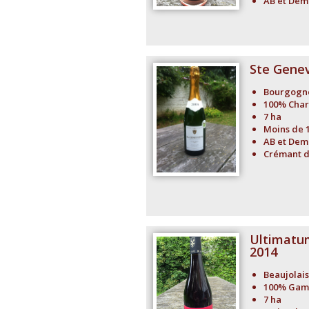
AB et Dem
Ste Genev
Bourgogn
100% Cha
7 ha
Moins de 
AB et Dem
Crémant 
Ultimatu
2014
Beaujolais
100% Gam
7 ha