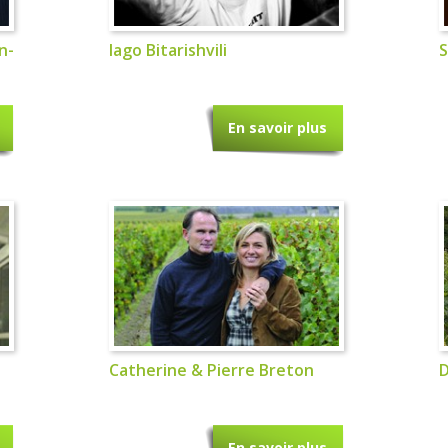
n-
Iago Bitarishvili
S
En savoir plus
Catherine & Pierre Breton
D
En savoir plus