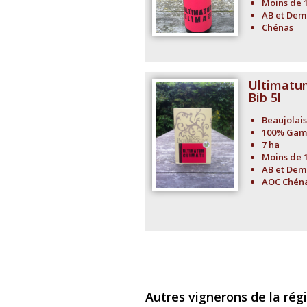
Moins de 
AB et Dem
Chénas
Ultimatu
Bib 5l
Beaujolais
100% Gam
7 ha
Moins de 
AB et Dem
AOC Chén
Autres vignerons de la rég