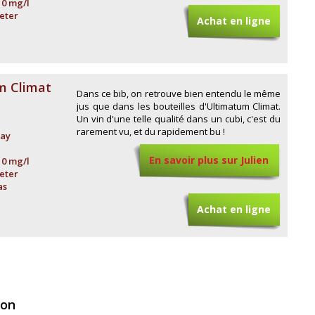
10 mg/l
eter
Achat en ligne
m Climat
Dans ce bib, on retrouve bien entendu le même
jus que dans les bouteilles d'Ultimatum Climat.
Un vin d'une telle qualité dans un cubi, c'est du
rarement vu, et du rapidement bu !
ay
En savoir plus sur Julien
10 mg/l
eter
as
Guillot
Achat en ligne
ion