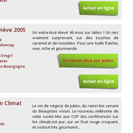
eter
Achat en ligne
iève 2005
Un extra-brut élevé 96 mois sur lattes ! Un nez
vraiment surprenant, sur des touches de
e
caramel et de noisettes. Pour une bulle fraiche,
rdonnay
vive, riche et gourmande.
10 mg/l
En savoir plus sur Julien
eter
de Bourgogne
Guillot
Achat en ligne
m Climat
Le vin de négoce de Julien, du raisin bio venant
du Beaujolais voisin. Le nouveau millésime de
cette cuvée liée aux COP (les conférences sur
les climat) est pur, sur un fruit rouge croquant,
ay
et surtout très gourmand...