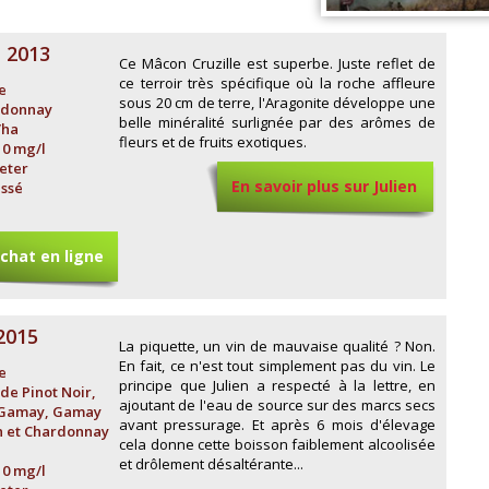
 2013
Ce Mâcon Cruzille est superbe. Juste reflet de
ce terroir très spécifique où la roche affleure
e
sous 20 cm de terre, l'Aragonite développe une
rdonnay
belle minéralité surlignée par des arômes de
/ha
fleurs et de fruits exotiques.
10 mg/l
eter
En savoir plus sur Julien
issé
Guillot
chat en ligne
2015
La piquette, un vin de mauvaise qualité ? Non.
En fait, ce n'est tout simplement pas du vin. Le
e
principe que Julien a respecté à la lettre, en
de Pinot Noir,
ajoutant de l'eau de source sur des marcs secs
, Gamay, Gamay
avant pressurage. Et après 6 mois d'élevage
in et Chardonnay
cela donne cette boisson faiblement alcoolisée
et drôlement désaltérante...
10 mg/l