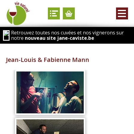
Retrouvez toutes nos cuvées et nos vignerons sur
notre
nouveau site jane-caviste.be
Jean-Louis & Fabienne Mann